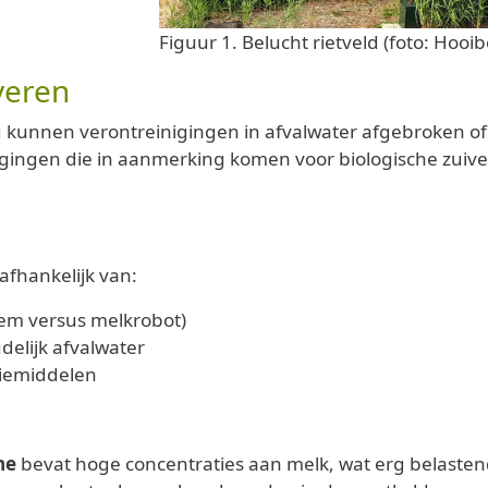
Figuur 1. Belucht rietveld (foto: Hoo
veren
g kunnen verontreinigingen in afvalwater afgebroken o
gingen die in aanmerking komen voor biologische zuiver
afhankelijk van:
eem versus melkrobot)
elijk afvalwater
tiemiddelen
ne
bevat hoge concentraties aan melk, wat erg belastend