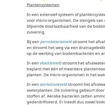
Plantensystemen
In een extensief systeem of plantensyst
voor micro-organismen. De stengels van 
blijvende doorlaatbaarheid van de bodem
zuivering.
Bij een
percolatierietveld
stroomt het afvalw
en stroomt het weg via een drainageleidi
op de werking van bodembacteriën en and
In een
vloeirietveld
stroomt het afvalwater
beplant met één of meerdere plantensoor
planten. De micro-organismen in het wate
In een
wortelzoneveld
stroomt het afvalwa
waterplanten. De zuivering gebeurt door 
stoffen af. Aërobe bacteriën zetten ammo
gedenitrificeerd. Er treedt dus zowel biol