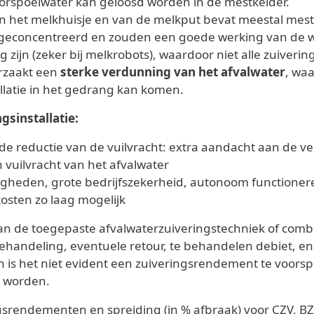
voorspoelwater kan geloosd worden in de mestkelder.
n het melkhuisje en van de melkput bevat meestal mestr
te geconcentreerd en zouden een goede werking van de
 zijn (zeker bij melkrobots), waardoor niet alle zuiverin
rzaakt een
sterke verdunning van het afvalwater
, waa
allatie in het gedrang kan komen.
sinstallatie:
 reductie van de vuilvracht: extra aandacht aan de verw
n vuilvracht van het afvalwater
igheden, grote bedrijfszekerheid, autonoom functionere
osten zo laag mogelijk
van de toegepaste afvalwaterzuiveringstechniek of com
handeling, eventuele retour, te behandelen debiet, enz
ren is het niet evident een zuiveringsrendement te voor
e worden.
rendementen en spreiding (in % afbraak) voor CZV, BZV