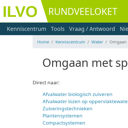
Overslaan en naar de inhoud gaan
RUNDVEELOKET
Main navigation
Kenniscentrum
Tools
Vraag / Antwoord
Ni
Home
Kenniscentrum
Water
Omgaan m
Omgaan met spoe
Direct naar:
Afvalwater biologisch zuiveren
Afvalwater lozen op oppervlaktewate
Zuiveringstechnieken
Plantensystemen
Compactsystemen