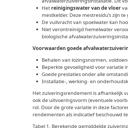
afvalwaterzuiveringsinstallatie. Dit 
Het
reinigingswater van de vloer
va
mestkelder. Deze mestresidu’s zijn 
De vuilvracht van spoelwater kan hoog
Niet verontreinigd hemelwater veroo
biologische afvalwaterzuiveringsinst
Voorwaarden goede afvalwaterzuivering
Behalen van lozingsnormen, voldoende
Beperkte gevoeligheid voor variatie i
Goede prestaties onder alle omstand
Installatie-, werking- en onderhoudsk
Het zuiveringsrendement is afhankelijk 
ook de uitvoeringsvorm (eventuele voorbe
rol. Door de grote variatie in deze facto
rendementen als indicatief beschouwd t
Tabel 1. Berekende gemiddelde zuiverings