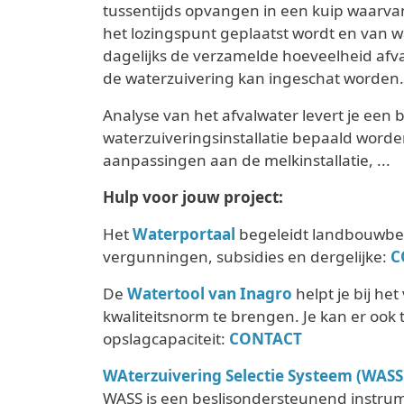
tussentijds opvangen in een kuip waarv
het lozingspunt geplaatst wordt en van 
dagelijks de verzamelde hoeveelheid afva
de waterzuivering kan ingeschat worden.
Analyse van het afvalwater levert je een 
waterzuiveringsinstallatie bepaald worden
aanpassingen aan de melkinstallatie, ...
Hulp voor jouw project:
Het
Waterportaal
begeleidt landbouwbedr
vergunningen, subsidies en dergelijke:
C
De
Watertool van Inagro
helpt je bij he
kwaliteitsnorm te brengen. Je kan er oo
opslagcapaciteit:
CONTACT
WAterzuivering Selectie Systeem (WASS
WASS is een beslisondersteunend instrume