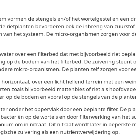
eem vormen de stengels en/of het wortelgestel en een 
de rietplanten bevorderen ook de inbreng van zuurstof 
 van het systeem. De micro-organismen zorgen voor de 
ater over een filterbed dat met bijvoorbeeld riet beplant
ng op de bodem van het filterbed. De zuivering steunt 
ere micro-organismen. De planten zelf zorgen voor een
 horizontaal, over een licht hellend terrein met een we
ten zoals bijvoorbeeld mattenbies of riet als hoofdveg
r, op de bodem en vooral op de stengels van de planten
ter onder het oppervlak door een beplante filter. De pla
bacteriën op de wortels en door filterwerking van het s
nium om in nitraat. Dit nitraat wordt later in beperkte
ogische zuivering als een nutriëntverwijdering op.