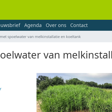
euwsbrief
Agenda
Over ons
Contact
et spoelwater van melkinstallatie en koeltank
lwater van melkinstall
r