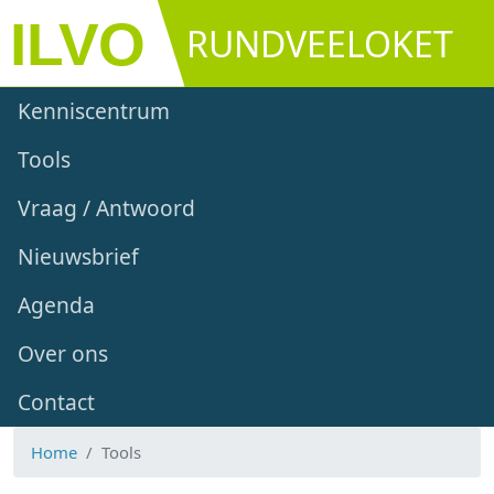
Overslaan en naar de inhoud gaan
RUNDVEELOKET
Main navigation
Kenniscentrum
Tools
Vraag / Antwoord
Nieuwsbrief
Agenda
Over ons
Contact
Home
Tools