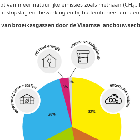
oot van meer natuurlijke emissies zoals methaan (CH
,
4)
 mestopslag en -bewerking en bij bodembeheer en -bem
t van broeikasgassen door de Vlaamse landbouwsecto