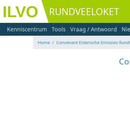
Overslaan en naar de inhoud gaan
RUNDVEELOKET
Main navigation
Kenniscentrum
Tools
Vraag / Antwoord
Ni
Home
Convenant Enterische Emissies Rund
Co