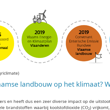
griclimate)
laamse landbouw op het klimaat? 
ers en heeft dus een zeer diverse impact op de uitsto
ele brandstoffen waarbij koolstofdioxide (CO
) vrijkom
2