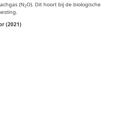
 lachgas (N
O). Dit hoort bij de biologische
2
esting.
r (2021)