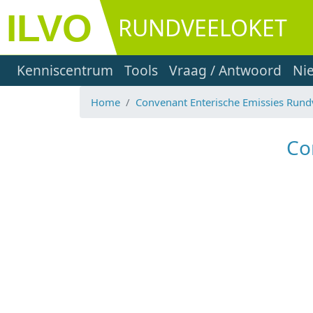
Overslaan en naar de inhoud gaan
RUNDVEELOKET
Main navigation
Kenniscentrum
Tools
Vraag / Antwoord
Ni
Home
Convenant Enterische Emissies Rund
Co