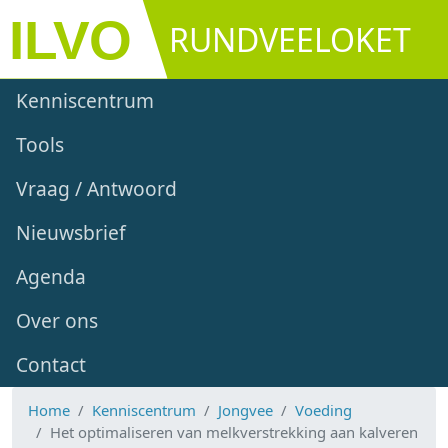
Overslaan en naar de inhoud gaan
RUNDVEELOKET
Main navigation
Kenniscentrum
Tools
Vraag / Antwoord
Nieuwsbrief
Agenda
Over ons
Contact
Home
Kenniscentrum
Jongvee
Voeding
Het optimaliseren van melkverstrekking aan kalveren