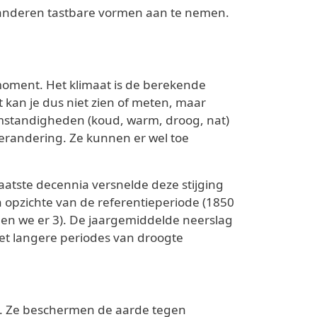
laanderen tastbare vormen aan te nemen.
moment. Het klimaat is de berekende
t kan je dus niet zien of meten, maar
mstandigheden (koud, warm, droog, nat)
verandering. Ze kunnen er wel toe
atste decennia versnelde deze stijging
 opzichte van de referentieperiode (1850
dden we er 3). De jaargemiddelde neerslag
et langere periodes van droogte
en. Ze beschermen de aarde tegen