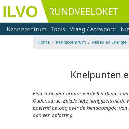
Overslaan en naar de inhoud gaan
RUNDVEELOKET
Main navigation
Kenniscentrum
Tools
Vraag / Antwoord
Ni
Home
Kenniscentrum
Milieu en Energie
Knelpunten e
Eind vorig jaar organiseerde het Departeme
Oudenaarde. Enkele hete hangijzers uit de v
boeiend betoog over de klimaatimpact van 
aan een oplossing.