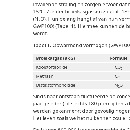
invallende straling en zorgen ervoor da
15°C. Zonder broeikasgassen zou dit -18°C
(N
O). Hun belang hangt af van hun verm
2
GWP100) (Tabel 1). Hiermee kunnen de 
wordt.
Tabel 1. Opwarmend vermogen (GWP100) en
Broeikasgas (BKG)
Formule
Koolstofdioxide
CO
2
Methaan
CH
4
Distikstofmonoxide
N
O
2
Sinds haar ontstaan fluctueerde de conc
jaar geleden) of slechts 180 ppm tijdens 
werden gekenmerkt door gevoelig hogere
Het leven zoals we het nu kennen zou er o
De laatste 800.000 jaar schommelde de 