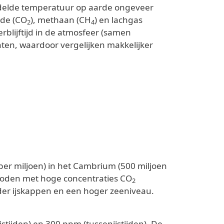
iddelde temperatuur op aarde ongeveer
ide (CO
), methaan (CH
) en lachgas
2
4
lijftijd in de atmosfeer (samen
ten, waardoor vergelijken makkelijker
 per miljoen) in het Cambrium (500 miljoen
Perioden met hoge concentraties CO
2
er ijskappen en een hoger zeeniveau.
stijden) en 300 ppm (tussenijstijden). De