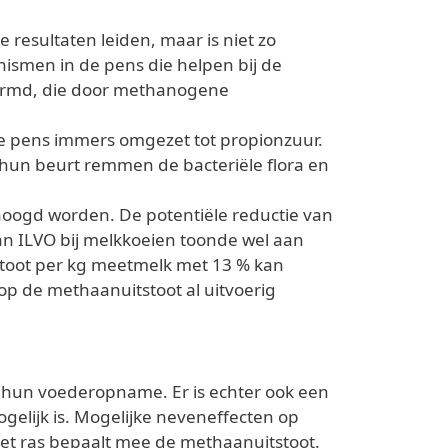
 resultaten leiden, maar is niet zo
ismen in de pens die helpen bij de
ormd, die door methanogene
de pens immers omgezet tot propionzuur.
un beurt remmen de bacteriële flora en
rhoogd worden. De potentiële reductie van
an ILVO bij melkkoeien toonde wel aan
stoot per kg meetmelk met 13 % kan
p de methaanuitstoot al uitvoerig
n hun voederopname. Er is echter ook een
ogelijk is. Mogelijke neveneffecten op
het ras bepaalt mee de methaanuitstoot.