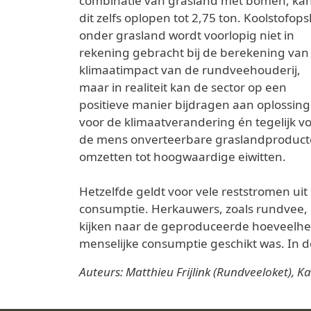
combinatie van grasland met bomen, ka
dit zelfs oplopen tot 2,75 ton. Koolstofops
onder grasland wordt voorlopig niet in
rekening gebracht bij de berekening van
klimaatimpact van de rundveehouderij,
maar in realiteit kan de sector op een
positieve manier bijdragen aan oplossin
voor de klimaatverandering én tegelijk v
de mens onverteerbare graslandproduc
omzetten tot hoogwaardige eiwitten.
Hetzelfde geldt voor vele reststromen ui
consumptie. Herkauwers, zoals rundvee, 
kijken naar de geproduceerde hoeveelheid
menselijke consumptie geschikt was. In d
Auteurs: Matthieu Frijlink (Rundveeloket), K