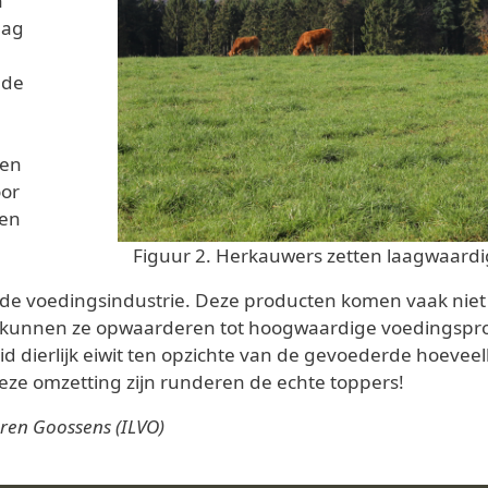
n
lag
 de
gen
oor
ten
Figuur 2. Herkauwers zetten laagwaardig
t de voedingsindustrie. Deze producten komen vaak nie
kunnen ze opwaarderen tot hoogwaardige voedingsprodu
 dierlijk eiwit ten opzichte van de gevoederde hoeveelh
eze omzetting zijn runderen de echte toppers!
aren Goossens (ILVO)