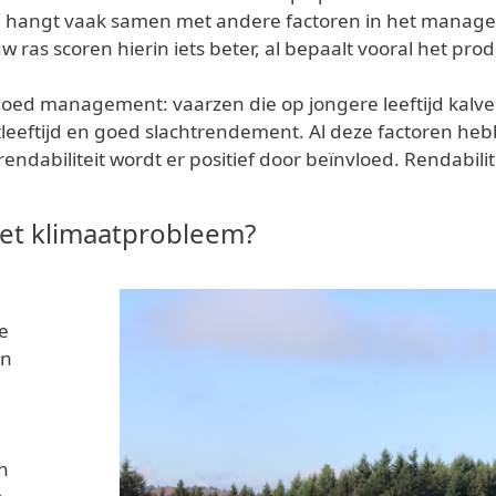
en hangt vaak samen met andere factoren in het managem
w ras scoren hierin iets beter, al bepaalt vooral het p
 goed management: vaarzen die op jongere leeftijd kalve
tleeftijd en goed slachtrendement. Al deze factoren heb
rendabiliteit wordt er positief door beïnvloed. Rendabi
het klimaatprobleem?
de
in
n