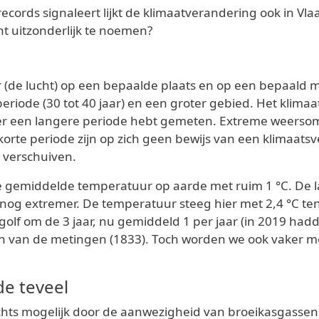
ecords signaleert lijkt de klimaatverandering ook in V
ht uitzonderlijk te noemen?
r (de lucht) op een bepaalde plaats en op een bepaald 
riode (30 tot 40 jaar) en een groter gebied. Het klimaa
er een langere periode hebt gemeten. Extreme weerso
rte periode zijn op zich geen bewijs van een klimaats
 verschuiven.
gemiddelde temperatuur op aarde met ruim 1 °C. De la
nog extremer. De temperatuur steeg hier met 2,4 °C ten
egolf om de 3 jaar, nu gemiddeld 1 per jaar (in 2019 ha
in van de metingen (1833). Toch worden we ook vaker m
de teveel
lechts mogelijk door de aanwezigheid van broeikasgass