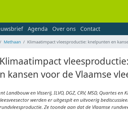
euwsbrief
Agenda
Over ons
Contact
Methaan
Klimaatimpact vleesproductie: knelpunten en kans
Klimaatimpact vleesproductie
n kansen voor de Vlaamse vle
nt Landbouw en Visserij, ILVO, DGZ, CRV, MSD, Quartes en K
leesveesector werden er uitgespit en uitvoerig bediscussie
rundvleesproductie. Ze toonde aan dat de Vlaamse rundve