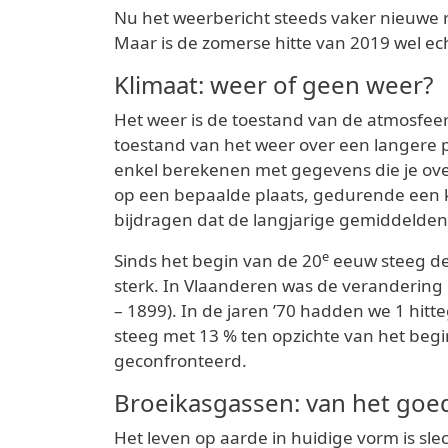
Nu het weerbericht steeds vaker nieuwe r
Maar is de zomerse hitte van 2019 wel ec
Klimaat: weer of geen weer?
Het weer is de toestand van de atmosfee
toestand van het weer over een langere pe
enkel berekenen met gegevens die je ov
op een bepaalde plaats, gedurende een ko
bijdragen dat de langjarige gemiddelden
e
Sinds het begin van de 20
eeuw steeg de 
sterk. In Vlaanderen was de verandering 
– 1899). In de jaren ’70 hadden we 1 hitt
steeg met 13 % ten opzichte van het beg
geconfronteerd.
Broeikasgassen: van het goe
Het leven op aarde in huidige vorm is s