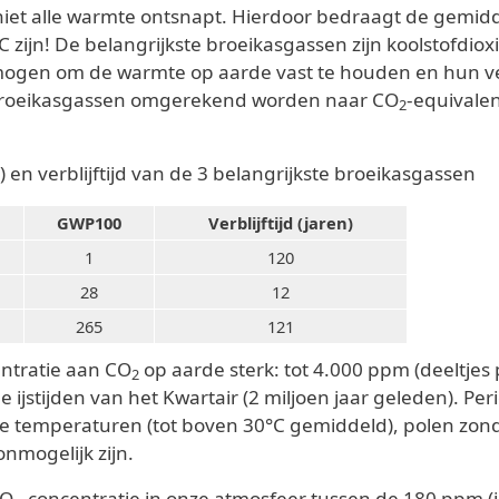
t niet alle warmte ontsnapt. Hierdoor bedraagt de gem
 zijn! De belangrijkste broeikasgassen zijn koolstofdiox
ogen om de warmte op aarde vast te houden en hun verb
broeikasgassen omgerekend worden naar CO
-equivalen
2
 verblijftijd van de 3 belangrijkste broeikasgassen
GWP100
Verblijftijd (jaren)
1
120
28
12
265
121
entratie aan CO
op aarde sterk: tot 4.000 ppm (deeltjes
2
de ijstijden van het Kwartair (2 miljoen jaar geleden). 
 temperaturen (tot boven 30°C gemiddeld), polen zond
nmogelijk zijn.
CO
-concentratie in onze atmosfeer tussen de 180 ppm (ij