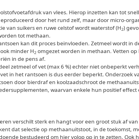
stofvoetafdruk van vlees. Hierop inzetten kan tot snelle
produceerd door het rund zelf, maar door micro-organ
tie van suikers en ruwe celstof wordt waterstof (H
) gev
2
orden tot methaan.
rantsoen kan dit proces beïnvloeden. Zetmeel wordt in 
s ook minder H
omgezet worden in methaan. Vetten op h
2
iën in de pens af.
eel zetmeel of vet (max 6 %) echter niet onbeperkt ve
vet in het rantsoen is dus eerder beperkt. Onderzoek v
ntsoen door bierdraf en koolzaadschroot de methaanuit
edersupplementen, waarvan enkele hun positief effect o
ren verschilt sterk en hangt voor een groot stuk af va
kent dat selectie op methaanuitstoot, in de toekomst, m
doende bestudeerd om hier volop op in te zetten. Ook 