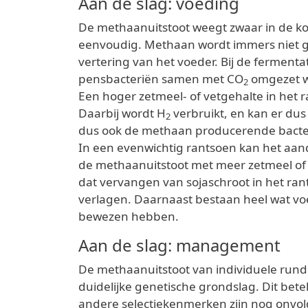
Aan de slag: voeding
De methaanuitstoot weegt zwaar in de kool
eenvoudig. Methaan wordt immers niet ge
vertering van het voeder. Bij de fermenta
pensbacteriën samen met CO
omgezet w
2
Een hoger zetmeel- of vetgehalte in het 
Daarbij wordt H
verbruikt, en kan er du
2
dus ook de methaan producerende bacter
In een evenwichtig rantsoen kan het aand
de methaanuitstoot met meer zetmeel of 
dat vervangen van sojaschroot in het ra
verlagen. Daarnaast bestaan heel wat vo
bewezen hebben.
Aan de slag: management
De methaanuitstoot van individuele runde
duidelijke genetische grondslag. Dit bete
andere selectiekenmerken zijn nog onvol