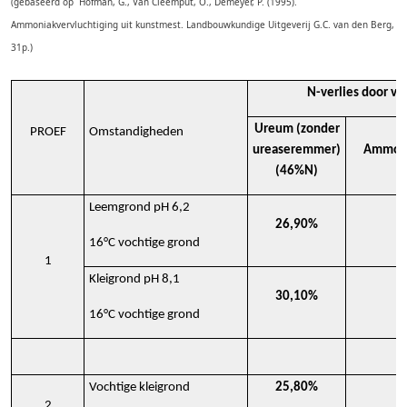
(gebaseerd op Hofman, G., Van Cleemput, O., Demeyer, P. (1995).
Ammoniakvervluchtiging uit kunstmest. Landbouwkundige Uitgeverij G.C. van den Berg,
31p.)
N-verlies door ve
Ureum (zonder
PROEF
Omstandigheden
ureaseremmer)
Ammoni
(46%N)
Leemgrond pH 6,2
26,90%
16°C vochtige grond
1
Kleigrond pH 8,1
30,10%
16°C vochtige grond
Vochtige kleigrond
25,80%
2