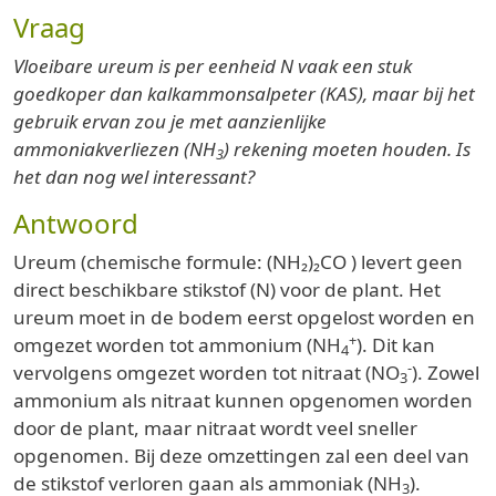
Vraag
Vloeibare ureum is per eenheid N vaak een stuk
goedkoper dan kalkammonsalpeter (KAS), maar bij het
gebruik ervan zou je met aanzienlijke
ammoniakverliezen (NH
) rekening moeten houden. Is
3
het dan nog wel interessant?
Antwoord
Ureum (chemische formule: (NH₂)₂CO ) levert geen
direct beschikbare stikstof (N) voor de plant. Het
ureum moet in de bodem eerst opgelost worden en
+
omgezet worden tot ammonium (NH
). Dit kan
4
-
vervolgens omgezet worden tot nitraat (NO
). Zowel
3
ammonium als nitraat kunnen opgenomen worden
door de plant, maar nitraat wordt veel sneller
opgenomen. Bij deze omzettingen zal een deel van
de stikstof verloren gaan als ammoniak (NH
).
3