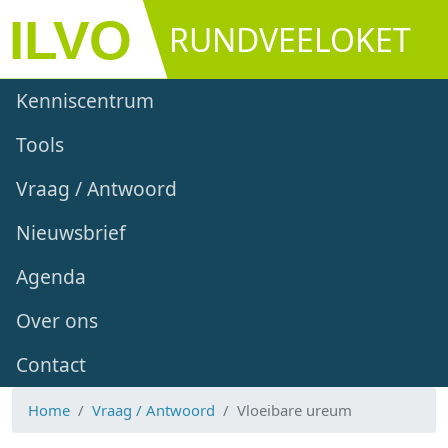
Overslaan en naar de inhoud gaan
RUNDVEELOKET
Main navigation
Kenniscentrum
Tools
Vraag / Antwoord
Nieuwsbrief
Agenda
Over ons
Contact
Home
Vraag / Antwoord
Vloeibare ureum