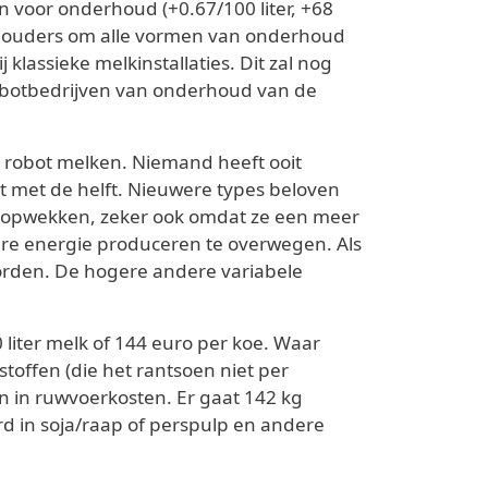
n voor onderhoud (+0.67/100 liter, +68
eehouders om alle vormen van onderhoud
j klassieke melkinstallaties. Dit zal nog
 robotbedrijven van onderhoud van de
ij robot melken. Niemand heeft ooit
 met de helft. Nieuwere types beloven
n opwekken, zeker ook omdat ze een meer
wbare energie produceren te overwegen. Als
orden. De hogere andere variabele
 liter melk of 144 euro per koe. Waar
offen (die het rantsoen niet per
en in ruwvoerkosten. Er gaat 142 kg
rd in soja/raap of perspulp en andere