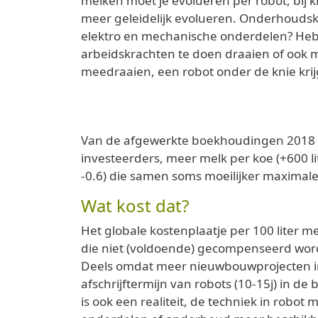
melken moet je evolueren per robot, bij k
meer geleidelijk evolueren. Onderhoudskos
elektro en mechanische onderdelen? Heb je
arbeidskrachten te doen draaien of ook 
meedraaien, een robot onder de knie krij
Van de afgewerkte boekhoudingen 2018 zi
investeerders, meer melk per koe (+600 li
-0.6) die samen soms moeilijker maximale k
Wat kost dat?
Het globale kostenplaatje per 100 liter me
die niet (voldoende) gecompenseerd word
Deels omdat meer nieuwbouwprojecten in 
afschrijftermijn van robots (10-15j) in d
is ook een realiteit, de techniek in robo