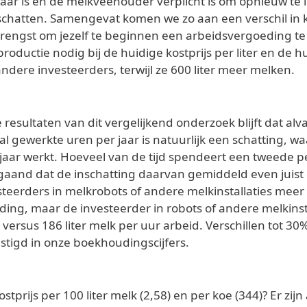
r is en de melkveehouder verplicht is om opnieuw te i
schatten. Samengevat komen we zo aan een verschil in 
engst om jezelf te beginnen een arbeidsvergoeding te b
uctie nodig bij de huidige kostprijs per liter en de hu
andere investeerders, terwijl ze 600 liter meer melken.
resultaten van dit vergelijkend onderzoek blijft dat alv
l gewerkte uren per jaar is natuurlijk een schatting, w
jaar werkt. Hoeveel van de tijd spendeert een tweede pe
and dat de inschatting daarvan gemiddeld even juist of 
nvesteerders in melkrobots of andere melkinstallaties m
g, maar de investeerder in robots of andere melkinsta
versus 186 liter melk per uur arbeid. Verschillen tot 30
stigd in onze boekhoudingscijfers.
tprijs per 100 liter melk (2,58) en per koe (344)? Er zij