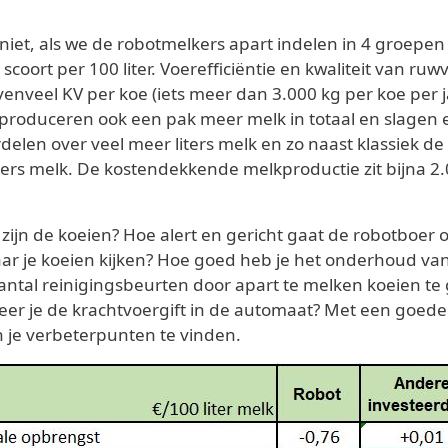
niet, als we de robotmelkers apart indelen in 4 groepen 
scoort per 100 liter. Voerefficiëntie en kwaliteit van ru
veel KV per koe (iets meer dan 3.000 kg per koe per ja
produceren ook een pak meer melk in totaal en slagen 
rdelen over veel meer liters melk en zo naast klassiek d
ters melk. De kostendekkende melkproductie zit bijna 2.0
ef zijn de koeien? Hoe alert en gericht gaat de robotboer
ar je koeien kijken? Hoe goed heb je het onderhoud van d
antal reinigingsbeurten door apart te melken koeien te
breer je de krachtvoergift in de automaat? Met een go
en je verbeterpunten te vinden.