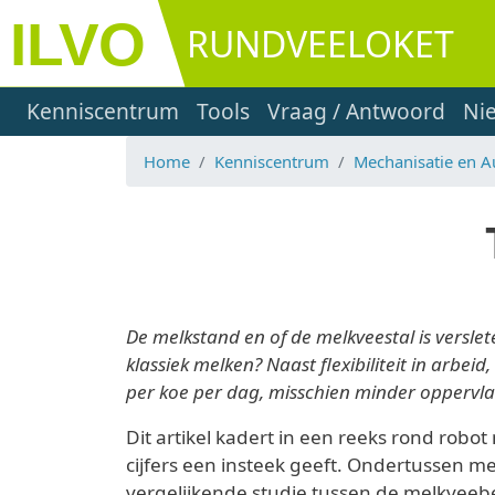
Overslaan en naar de inhoud gaan
RUNDVEELOKET
Main navigation
Kenniscentrum
Tools
Vraag / Antwoord
Ni
Home
Kenniscentrum
Mechanisatie en A
De melkstand en of de melkveestal is verslet
klassiek melken? Naast flexibiliteit in arb
per koe per dag, misschien minder oppervl
Dit artikel kadert in een reeks rond rob
cijfers een insteek geeft. Ondertussen m
vergelijkende studie tussen de melkveeb