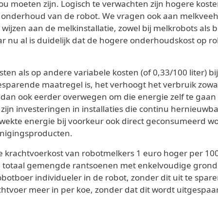
ou moeten zijn. Logisch te verwachten zijn hogere koste
n aan onderhoud van de robot. We vragen ook aan melkv
 wijzen aan de melkinstallatie, zowel bij melkrobots als bi
maar nu al is duidelijk dat de hogere onderhoudskost op
ten als op andere variabele kosten (of 0,33/100 liter) b
parende maatregel is, het verhoogt het verbruik zowat
 dan ook eerder overwegen om die energie zelf te gaa
, zijn investeringen in installaties die continu hernieu
ewekte energie bij voorkeur ook direct geconsumeerd w
einigingsproducten.
 de krachtvoerkost van robotmelkers 1 euro hoger per 100
p totaal gemengde rantsoenen met enkelvoudige grondst
botboer individueler in de robot, zonder dit uit te spar
chtvoer meer in per koe, zonder dat dit wordt uitgespaa