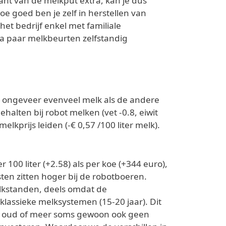
kant van de melkput extra, kan je dus
e goed ben je zelf in herstellen van
het bedrijf enkel met familiale
a paar melkbeurten zelfstandig
n ongeveer evenveel melk als de andere
halten bij robot melken (vet -0.8, eiwit
lkprijs leiden (-€ 0,57 /100 liter melk).
 100 liter (+2.58) als per koe (+344 euro),
en zitten hoger bij de robotboeren.
lkstanden, deels omdat de
klassieke melksystemen (15-20 jaar). Dit
jaar oud of meer soms gewoon ook geen