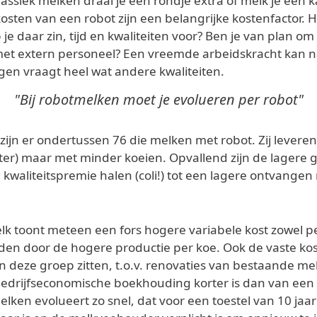
lassiek melken draai je een rondje extra of melk je een 
ten van een robot zijn een belangrijke kostenfactor. Ho
 daar zin, tijd en kwaliteiten voor? Ben je van plan om 
met extern personeel? Een vreemde arbeidskracht kan n
gen vraagt heel wat andere kwaliteiten.
"Bij robotmelken moet je evolueren per robot"
jn er ondertussen 76 die melken met robot. Zij levere
ter) maar met minder koeien. Opvallend zijn de lagere ge
waliteitspremie halen (coli!) tot een lagere ontvangen me
lk toont meteen een fors hogere variabele kost zowel per
en door de hogere productie per koe. Ook de vaste kost
deze groep zitten, t.o.v. renovaties van bestaande me
e bedrijfseconomische boekhouding korter is dan van een 
t melken evolueert zo snel, dat voor een toestel van 10 