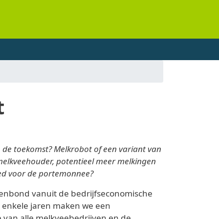
t
in de toekomst? Melkrobot of een variant van
de melkveehouder, potentieel meer melkingen
oed voor de portemonnee?
erenbond vanuit de bedrijfseconomische
rt enkele jaren maken we een
 van alle melkveebedrijven en de