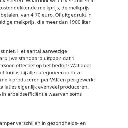
nvesteren. Waardoor we de verschillen in
kostendekkende melkprijs, de melkprijs
etalen, van 4,70 euro. Of uitgedrukt in
idige melkprijs, die meer dan 1900 liter
ast niet. Het aantal aanwezige
aarbij we standaard uitgaan dat 1
rsoon effectief op het bedrijf? Wat doet
fout is bij alle categorieën in deze
eer melk produceren per VAK en per gewerkt
llaties eigenlijk evenveel produceren.
% in arbeidsefficiëntie waarvan soms
n amper verschillen in gezondheids- en