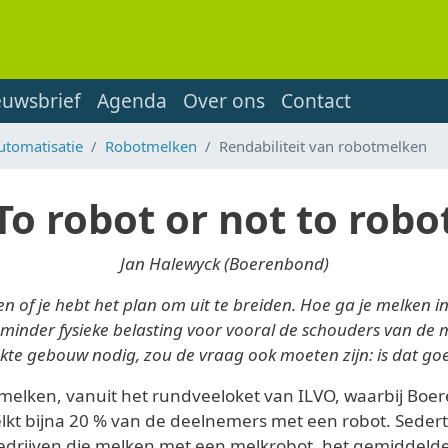
euwsbrief
Agenda
Over ons
Contact
utomatisatie
Robotmelken
Rendabiliteit van robotmelken
To robot or not to robo
Jan Halewyck (Boerenbond)
en of je hebt het plan om uit te breiden. Hoe ga je melken 
eid, minder fysieke belasting voor vooral de schouders van 
akte gebouw nodig, zou de vraag ook moeten zijn: is dat g
ot melken, vanuit het rundveeloket van ILVO, waarbij Bo
elkt bijna 20 % van de deelnemers met een robot. Sede
edrijven die melken met een melkrobot, het gemiddelde