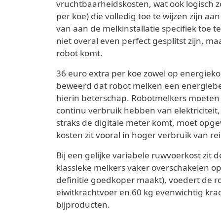
vruchtbaarheidskosten, wat ook logisch z
per koe) die volledig toe te wijzen zij
van aan de melkinstallatie specifiek toe te
niet overal even perfect gesplitst zijn, 
robot komt.
36 euro extra per koe zowel op energiekos
beweerd dat robot melken een energiebes
hierin beterschap. Robotmelkers moeten
continu verbruik hebben van elektriciteit
straks de digitale meter komt, moet opg
kosten zit vooral in hoger verbruik van r
Bij een gelijke variabele ruwvoerkost zit
klassieke melkers vaker overschakelen o
definitie goedkoper maakt), voedert de ro
eiwitkrachtvoer en 60 kg evenwichtig kra
bijproducten.