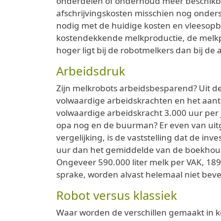
onderdelen of onderhoud meer beschikbaa
afschrijvingskosten misschien nog onder
nodig met de huidige kosten en vleesopbr
kostendekkende melkproductie, de melkprod
hoger ligt bij de robotmelkers dan bij de 
Arbeidsdruk
Zijn melkrobots arbeidsbesparend? Uit de 
volwaardige arbeidskrachten en het aanta
volwaardige arbeidskracht 3.000 uur per 
opa nog en de buurman? Er even van uitga
vergelijking, is de vaststelling dat de i
uur dan het gemiddelde van de boekhoudin
Ongeveer 590.000 liter melk per VAK, 189 
sprake, worden alvast helemaal niet beve
Robot versus klassiek
Waar worden de verschillen gemaakt in kos