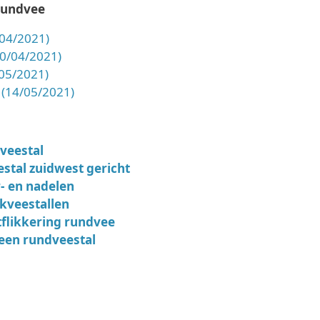
 rundvee
3/04/2021)
(30/04/2021)
/05/2021)
 (14/05/2021)
veestal
tal zuidwest gericht
r- en nadelen
kveestallen
tflikkering rundvee
een rundveestal