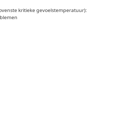
ovenste kritieke gevoelstemperatuur):
roblemen