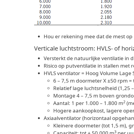
Hou er rekening mee dat de mest op de
Verticale luchtstroom: HVLS- of hor
Versterkt de natuurlijke ventilatie in
Risico op putventilatie in stallen met
HVLS ventilator = Hoog Volume Lage 
6 – 7,5 m doormeter X ±50 rpm = 
Relatief lage luchtsnelheid (1,25 –
Montage 4 – 7,5 m boven grondop
2
Aantal: 1 per 1.000 – 1.800 m
(me
Hogere aankoopkost, lagere oper
Axiaalventilator (horizontaal opgeha
Kleinere doormeter (tot 1,5 m), g
3
Capaciteit: tot ± 50.000 m
per uu