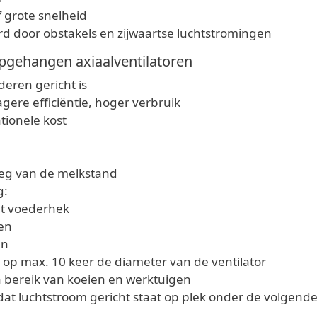
f grote snelheid
rd door obstakels en zijwaartse luchtstromingen
opgehangen axiaalventilatoren
eren gericht is
gere efficiëntie, hoger verbruik
ionele kost
weg van de melkstand
g:
et voederhek
xen
en
l, op max. 10 keer de diameter van de ventilator
 bereik van koeien en werktuigen
odat luchtstroom gericht staat op plek onder de volgende