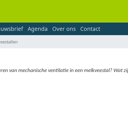
euwsbrief
Agenda
Over ons
Contact
veestallen
eren van mechanische ventilatie in een melkveestal? Wat zij