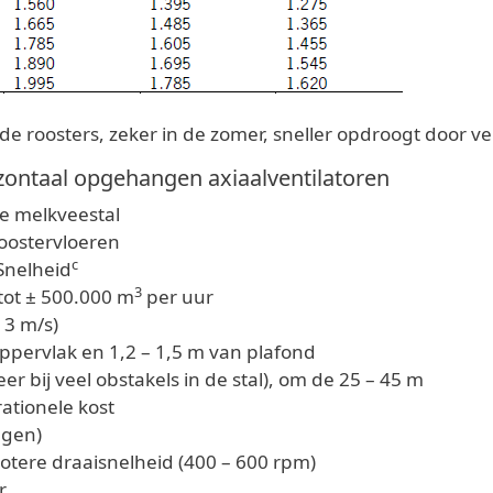
 roosters, zeker in de zomer, sneller opdroogt door ven
izontaal opgehangen axiaalventilatoren
 de melkveestal
 roostervloeren
c
Snelheid
3
tot ± 500.000 m
per uur
 3 m/s)
pervlak en 1,2 – 1,5 m van plafond
er bij veel obstakels in de stal), om de 25 – 45 m
ationele kost
ngen)
rotere draaisnelheid (400 – 600 rpm)
r