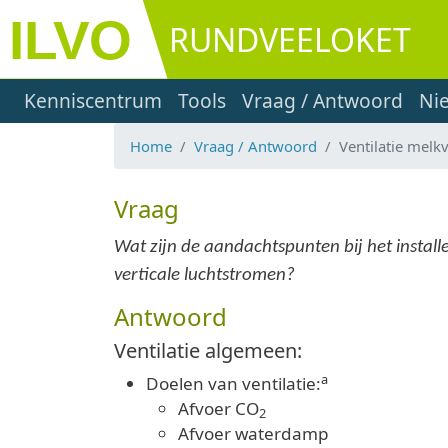
Overslaan en naar de inhoud gaan
RUNDVEELOKET
Main navigation
Kenniscentrum
Tools
Vraag / Antwoord
Ni
Home
Vraag / Antwoord
Ventilatie melk
Vraag
Wat zijn de aandachtspunten bij het install
verticale luchtstromen?
Antwoord
Ventilatie algemeen:
a
Doelen van ventilatie:
Afvoer CO
2
Afvoer waterdamp