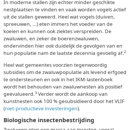
In moderne stallen zijn echter minder geschikte
nestplaatsen te vinden en vaak worden vogels actief
uit de stallen geweerd. Heel wat vogels (duiven,
spreeuwen, …) eten immers het voeder van de
koeien en kunnen ook ziektes verspreiden. De
zwaluwen, en zeker de boerenzwaluwen,
ondervinden hier ook duidelijk de gevolgen van en
2
hun populatie nam de laatste decennia gevoelig af.
Heel wat gemeentes voorzien tegenwoordig
subsidies om de zwaluwpopulatie als levend erfgoed
te ondersteunen en ook in het IKM-lastenboek
wordt het behouden van zwaluwnesten als positief
3
geëvalueerd.
Verder wordt de aankoop van
kunstnesten ook 100 % gesubsidieerd door het VLIF
(
niet-productieve investeringen
).
Biologische insectenbestrijding
Zwaluwen eten een massa aan insecten, vooral