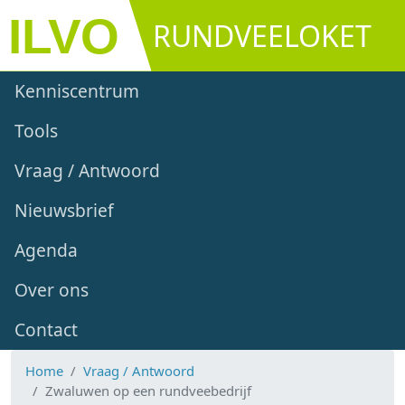
Overslaan en naar de inhoud gaan
RUNDVEELOKET
Main navigation
Kenniscentrum
Tools
Vraag / Antwoord
Nieuwsbrief
Agenda
Over ons
Contact
Home
Vraag / Antwoord
Zwaluwen op een rundveebedrijf